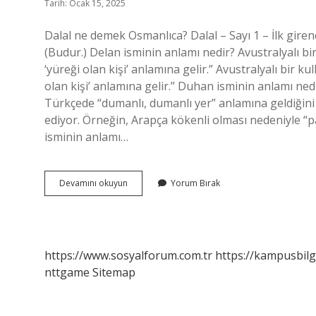
Tarih: Ocak 15, 2025
Dalal ne demek Osmanlıca? Dalal – Sayı 1 – İlk girendir. 2- 
(Budur.) Delan isminin anlamı nedir? Avustralyalı bir
‘yüreği olan kişi’ anlamına gelir.” Avustralyalı bir ku
olan kişi’ anlamına gelir.” Duhan isminin anlamı n
Türkçede “dumanlı, dumanlı yer” anlamına geldiğini b
ediyor. Örneğin, Arapça kökenli olması nedeniyle “pa
isminin anlamı…
Dalal
Devamını okuyun
Yorum Bırak
Isminin
Anlamı
Nedir
https://www.sosyalforum.com.tr
https://kampusbilg
nttgame
Sitemap