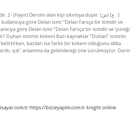
(Hayır) Dersini alan kişi sıkıntıya düşer. (ضَ) [ع . ]
 kullanıcıya göre Delan ismi: “Delan Farsça bir isimdir ve
llanıcıya göre Delan ismi: “Delan Farsça bir isimdir ve ‘yüreği
edir? Duhan isminin kökeni Bazı kaynaklar “Duhan” isminin
elirtirken, bazıları ise farklı bir kökeni olduğunu iddia
rıltı, ışık” anlamına da gelebileceği öne sürülmüştür. Darin
isayar.com.tr
https://bizceyapim.com.tr
knight online