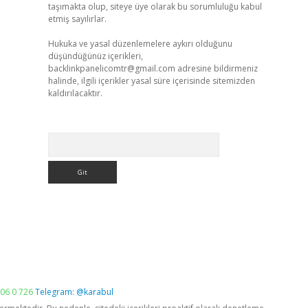
taşımakta olup, siteye üye olarak bu sorumluluğu kabul
etmiş sayılırlar.
Hukuka ve yasal düzenlemelere aykırı olduğunu
düşündüğünüz içerikleri,
backlinkpanelicomtr@gmail.com
adresine bildirmeniz
halinde, ilgili içerikler yasal süre içerisinde sitemizden
kaldırılacaktır.
Arama
06 0 726
Telegram: @karabul