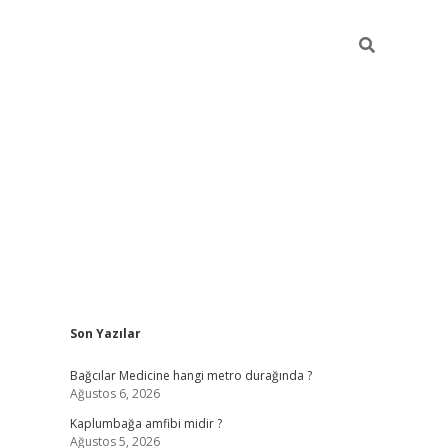
Sidebar
Son Yazılar
vd.casino
Bağcılar Medicine hangi metro durağında ?
Ağustos 6, 2026
Kaplumbağa amfibi midir ?
Ağustos 5, 2026