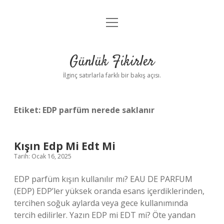
menüyü
Anasayfa
aç
Gizlilik Politikası
Günlük Fikirler
Yasal Uyarı
İlginç satırlarla farklı bir bakış açısı.
Hakkımızda
Etiket:
EDP parfüm nerede saklanır
Kışın Edp Mi Edt Mi
Tarih: Ocak 16, 2025
EDP parfüm kışın kullanılır mı? EAU DE PARFUM
(EDP) EDP’ler yüksek oranda esans içerdiklerinden,
tercihen soğuk aylarda veya gece kullanımında
tercih edilirler. Yazın EDP mi EDT mi? Öte yandan