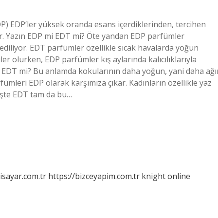
) EDP’ler yüksek oranda esans içerdiklerinden, tercihen
ler. Yazın EDP mi EDT mi? Öte yandan EDP parfümler
h ediliyor. EDT parfümler özellikle sıcak havalarda yoğun
r olurken, EDP parfümler kış aylarında kalıcılıklarıyla
 EDT mi? Bu anlamda kokularının daha yoğun, yani daha ağı
ümleri EDP olarak karşımıza çıkar. Kadınların özellikle yaz
. İşte EDT tam da bu…
isayar.com.tr
https://bizceyapim.com.tr
knight online