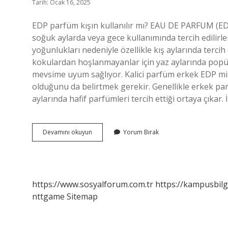
Tarih: Ocak 16, 2025
EDP parfüm kışın kullanılır mı? EAU DE PARFUM (EDP
soğuk aylarda veya gece kullanımında tercih edilir
yoğunlukları nedeniyle özellikle kış aylarında terci
kokulardan hoşlanmayanlar için yaz aylarında popüle
mevsime uyum sağlıyor. Kalici parfüm erkek EDP mi
olduğunu da belirtmek gerekir. Genellikle erkek parf
aylarında hafif parfümleri tercih ettiği ortaya çıkar
Kışın
Devamını okuyun
Yorum Bırak
Edp
Mi
Edt
Mi
https://www.sosyalforum.com.tr
https://kampusbilg
nttgame
Sitemap