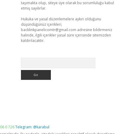
taşımakta olup, siteye üye olarak bu sorumluluğu kabul
etmiş sayılırlar.
Hukuka ve yasal düzenlemelere aykırı olduğunu
düşündüğünüz içerikleri,
backlinkpanelicomtr@gmail.com
adresine bildirmeniz
halinde, ilgili içerikler yasal süre içerisinde sitemizden
kaldırılacaktır.
Arama
06 0 726
Telegram: @karabul