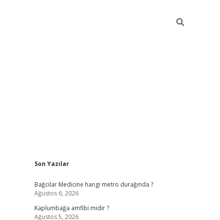
Sidebar
Son Yazılar
vd.casino
Bağcılar Medicine hangi metro durağında ?
Ağustos 6, 2026
Kaplumbağa amfibi midir ?
Ağustos 5, 2026