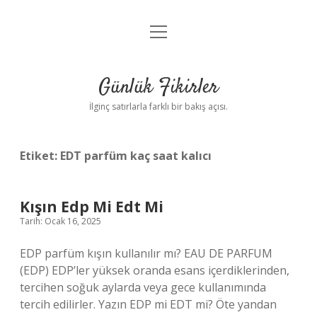
menüyü
Anasayfa
aç
Gizlilik Politikası
Günlük Fikirler
Yasal Uyarı
İlginç satırlarla farklı bir bakış açısı.
Hakkımızda
Etiket:
EDT parfüm kaç saat kalıcı
Kışın Edp Mi Edt Mi
Tarih: Ocak 16, 2025
EDP parfüm kışın kullanılır mı? EAU DE PARFUM
(EDP) EDP’ler yüksek oranda esans içerdiklerinden,
tercihen soğuk aylarda veya gece kullanımında
tercih edilirler. Yazın EDP mi EDT mi? Öte yandan