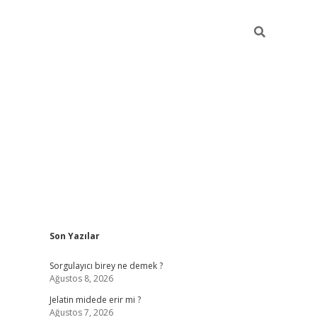
Sidebar
Son Yazılar
vd.casino
Sorgulayıcı birey ne demek ?
Ağustos 8, 2026
Jelatin midede erir mi ?
Ağustos 7, 2026