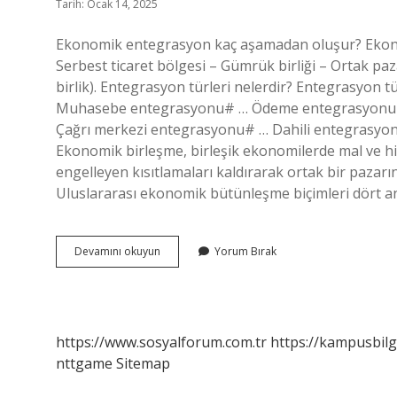
Tarih: Ocak 14, 2025
Ekonomik entegrasyon kaç aşamadan oluşur? Ekonomi
Serbest ticaret bölgesi – Gümrük birliği – Ortak paz
birlik). Entegrasyon türleri nelerdir? Entegrasyon
Muhasebe entegrasyonu# … Ödeme entegrasyonu#
Çağrı merkezi entegrasyonu# … Dahili entegrasyo
Ekonomik birleşme, birleşik ekonomilerde mal ve hiz
engelleyen kısıtlamaları kaldırarak ortak bir pazarın
Uluslararası ekonomik bütünleşme biçimleri dört ana
Ekonomik
Devamını okuyun
Yorum Bırak
Entegrasyon
Aşamaları
Nelerdir
https://www.sosyalforum.com.tr
https://kampusbilg
nttgame
Sitemap