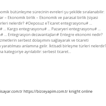
k bütünleşme sürecinin evreleri şu şekilde sıralanabilir:
ar – Ekonomik birlik – Ekonomik ve parasal birlik (siyasi
 türleri nelerdir? #Deposuz eTicaret entegrasyonu# …
 … Kargo entegrasyonu# … Pazaryeri entegrasyonu# …
n# … Entegrasyon dezavantajları# Entegre ekonomi nedir?
metlerin serbest dolaşımını sağlayarak ve ticareti
 yaratılması anlamına gelir. İktisadi birleşme türleri nelerdir
 kategoriye ayrılabilir: serbest ticaret…
isayar.com.tr
https://bizceyapim.com.tr
knight online