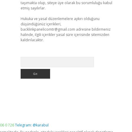
taşımakta olup, siteye üye olarak bu sorumluluğu kabul
etmiş sayılırlar.
Hukuka ve yasal düzenlemelere aykırı olduğunu
düşündüğünüz içerikleri,
backlinkpanelicomtr@gmail.com
adresine bildirmeniz
halinde, ilgili içerikler yasal süre içerisinde sitemizden
kaldırılacaktır.
Arama
06 0 726
Telegram: @karabul