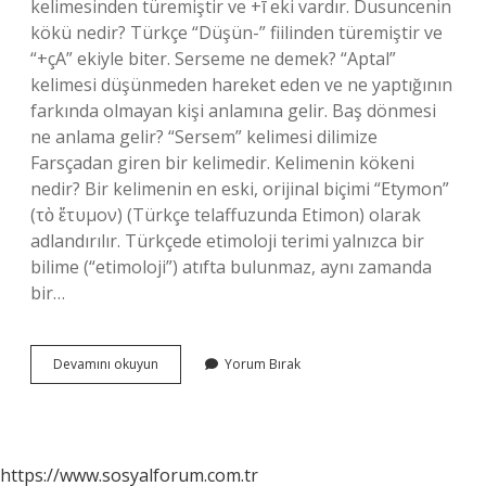
kelimesinden türemiştir ve +ī eki vardır. Dusuncenin
kökü nedir? Türkçe “Düşün-” fiilinden türemiştir ve
“+çA” ekiyle biter. Serseme ne demek? “Aptal”
kelimesi düşünmeden hareket eden ve ne yaptığının
farkında olmayan kişi anlamına gelir. Baş dönmesi
ne anlama gelir? “Sersem” kelimesi dilimize
Farsçadan giren bir kelimedir. Kelimenin kökeni
nedir? Bir kelimenin en eski, orijinal biçimi “Etymon”
(τὸ ἔτυμον) (Türkçe telaffuzunda Etimon) olarak
adlandırılır. Türkçede etimoloji terimi yalnızca bir
bilime (“etimoloji”) atıfta bulunmaz, aynı zamanda
bir…
Sersemin
Devamını okuyun
Yorum Bırak
Kökü
Nedir
https://www.sosyalforum.com.tr