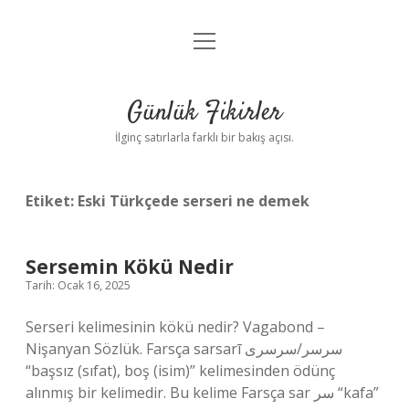
menüyü
Anasayfa
aç
Gizlilik Politikası
Günlük Fikirler
Yasal Uyarı
İlginç satırlarla farklı bir bakış açısı.
Hakkımızda
Etiket:
Eski Türkçede serseri ne demek
Sersemin Kökü Nedir
Tarih: Ocak 16, 2025
Serseri kelimesinin kökü nedir? Vagabond –
Nişanyan Sözlük. Farsça sarsarī سرسر/سرسری
“başsız (sıfat), boş (isim)” kelimesinden ödünç
alınmış bir kelimedir. Bu kelime Farsça sar سر “kafa”