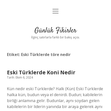
menüyü
Anasayfa
aç
Gizlilik Politikası
Günlük Fikirler
Yasal Uyarı
İlginç satırlarla farklı bir bakış açısı.
Hakkımızda
Etiket:
Eski Türklerde töre nedir
Eski Türklerde Koni Nedir
Tarih: Ekim 6, 2024
Kün nedir eski Türklerde? Halk (Kün) Eski Türklerde
halka kün, budun veya el denirdi. Budun; kabilelerin
birliği anlamına gelir. Budunlar, aynı soydan gelen
kabilelerin bir liderin yanında bir araya gelerek aynı