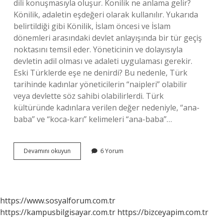
dili konuşmasıyla oluşur. Konilik ne anlama gelir?
Könilik, adaletin eşdeğeri olarak kullanılır. Yukarıda
belirtildiği gibi Könilik, İslam öncesi ve İslam
dönemleri arasındaki devlet anlayışında bir tür geçiş
noktasını temsil eder. Yöneticinin ve dolayısıyla
devletin adil olması ve adaleti uygulaması gerekir.
Eski Türklerde eşe ne denirdi? Bu nedenle, Türk
tarihinde kadınlar yöneticilerin “naipleri” olabilir
veya devlette söz sahibi olabilirlerdi. Türk
kültüründe kadınlara verilen değer nedeniyle, “ana-
baba” ve “koca-karı” kelimeleri “ana-baba”…
Eski
Devamını okuyun
6 Yorum
Türklerde
Koni
Nedir
https://www.sosyalforum.com.tr
https://kampusbilgisayar.com.tr
https://bizceyapim.com.tr