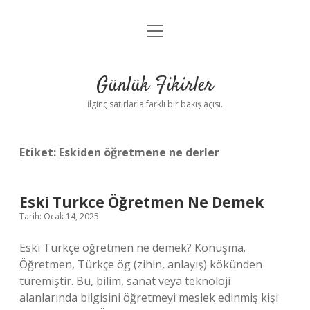
menüyü
Anasayfa
aç
Gizlilik Politikası
Günlük Fikirler
Yasal Uyarı
İlginç satırlarla farklı bir bakış açısı.
Hakkımızda
Etiket:
Eskiden öğretmene ne derler
Eski Turkce Öğretmen Ne Demek
Tarih: Ocak 14, 2025
Eski Türkçe öğretmen ne demek? Konuşma.
Öğretmen, Türkçe ög (zihin, anlayış) kökünden
türemiştir. Bu, bilim, sanat veya teknoloji
alanlarında bilgisini öğretmeyi meslek edinmiş kişi