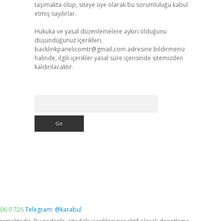
taşımakta olup, siteye üye olarak bu sorumluluğu kabul
etmiş sayılırlar.
Hukuka ve yasal düzenlemelere aykırı olduğunu
düşündüğünüz içerikleri,
backlinkpanelicomtr@gmail.com
adresine bildirmeniz
halinde, ilgili içerikler yasal süre içerisinde sitemizden
kaldırılacaktır.
Arama
06 0 726
Telegram: @karabul