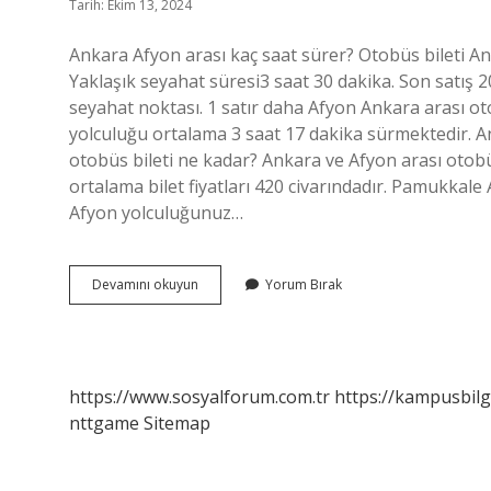
Tarih: Ekim 13, 2024
Ankara Afyon arası kaç saat sürer? Otobüs bileti A
Yaklaşık seyahat süresi3 saat 30 dakika. Son satış 
seyahat noktası. 1 satır daha Afyon Ankara arası o
yolculuğu ortalama 3 saat 17 dakika sürmektedir. A
otobüs bileti ne kadar? Ankara ve Afyon arası otobüs 
ortalama bilet fiyatları 420 civarındadır. Pamukkal
Afyon yolculuğunuz…
Ankaradan
Devamını okuyun
Yorum Bırak
Afyon
Kaç
Saatlik
Yol
https://www.sosyalforum.com.tr
https://kampusbilg
nttgame
Sitemap