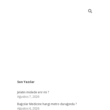
Sidebar
Son Yazılar
vd.casino
Jelatin midede erir mi ?
Ağustos 7, 2026
Bağcılar Medicine hangi metro durağında ?
Ağustos 6, 2026