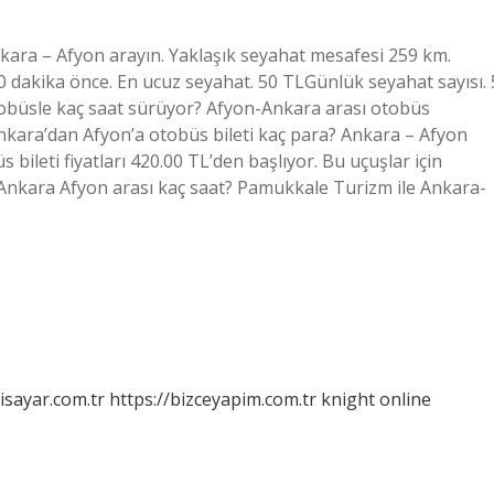
nkara – Afyon arayın. Yaklaşık seyahat mesafesi 259 km.
20 dakika önce. En ucuz seyahat. 50 TLGünlük seyahat sayısı. 
tobüsle kaç saat sürüyor? Afyon-Ankara arası otobüs
nkara’dan Afyon’a otobüs bileti kaç para? Ankara – Afyon
bileti fiyatları 420.00 TL’den başlıyor. Bu uçuşlar için
e Ankara Afyon arası kaç saat? Pamukkale Turizm ile Ankara-
isayar.com.tr
https://bizceyapim.com.tr
knight online