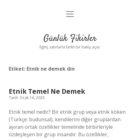
menüyü
Anasayfa
aç
Gizlilik Politikası
Günlük Fikirler
Yasal Uyarı
İlginç satırlarla farklı bir bakış açısı.
Hakkımızda
Etiket:
Etnik ne demek din
Etnik Temel Ne Demek
Tarih: Ocak 16, 2025
Etnik temel nedir? Bir etnik grup veya etnik köken
(Türkçe: budunsal), kendilerini diğer gruplardan
ayıran ortak özellikler temelinde birbirleriyle
özdeşleşen bir grup insandır. Bu özellikler,