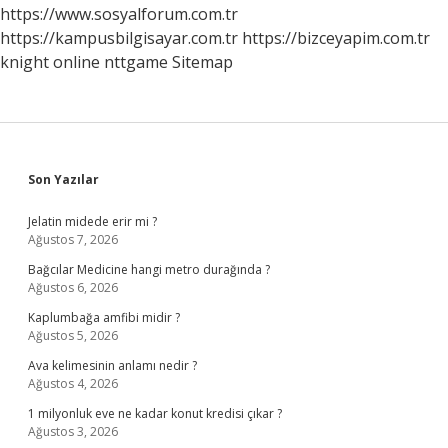
Sürer
https://www.sosyalforum.com.tr
https://kampusbilgisayar.com.tr
https://bizceyapim.com.tr
knight online
nttgame
Sitemap
Sidebar
Son Yazılar
Jelatin midede erir mi ?
Ağustos 7, 2026
Bağcılar Medicine hangi metro durağında ?
Ağustos 6, 2026
Kaplumbağa amfibi midir ?
Ağustos 5, 2026
Ava kelimesinin anlamı nedir ?
Ağustos 4, 2026
1 milyonluk eve ne kadar konut kredisi çıkar ?
Ağustos 3, 2026