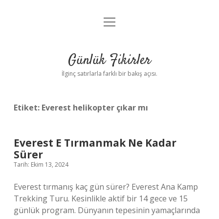
menüyü
Anasayfa
aç
Gizlilik Politikası
Günlük Fikirler
Yasal Uyarı
İlginç satırlarla farklı bir bakış açısı.
Hakkımızda
Etiket:
Everest helikopter çıkar mı
Everest E Tırmanmak Ne Kadar
Sürer
Tarih: Ekim 13, 2024
Everest tırmanış kaç gün sürer? Everest Ana Kamp
Trekking Turu. Kesinlikle aktif bir 14 gece ve 15
günlük program. Dünyanın tepesinin yamaçlarında