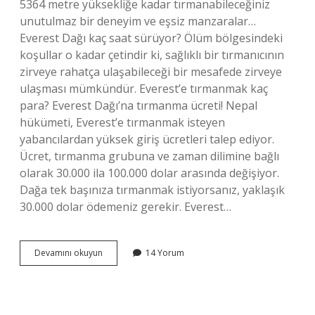
5364 metre yüksekliğe kadar tırmanabileceğiniz
unutulmaz bir deneyim ve eşsiz manzaralar…
Everest Dağı kaç saat sürüyor? Ölüm bölgesindeki
koşullar o kadar çetindir ki, sağlıklı bir tırmanıcının
zirveye rahatça ulaşabileceği bir mesafede zirveye
ulaşması mümkündür. Everest’e tırmanmak kaç
para? Everest Dağı’na tırmanma ücreti! Nepal
hükümeti, Everest’e tırmanmak isteyen
yabancılardan yüksek giriş ücretleri talep ediyor.
Ücret, tırmanma grubuna ve zaman dilimine bağlı
olarak 30.000 ila 100.000 dolar arasında değişiyor.
Dağa tek başınıza tırmanmak istiyorsanız, yaklaşık
30.000 dolar ödemeniz gerekir. Everest…
Everest
Devamını okuyun
14 Yorum
E
Tırmanmak
Ne
Kadar