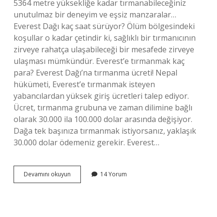
5364 metre yüksekliğe kadar tırmanabileceğiniz
unutulmaz bir deneyim ve eşsiz manzaralar…
Everest Dağı kaç saat sürüyor? Ölüm bölgesindeki
koşullar o kadar çetindir ki, sağlıklı bir tırmanıcının
zirveye rahatça ulaşabileceği bir mesafede zirveye
ulaşması mümkündür. Everest’e tırmanmak kaç
para? Everest Dağı’na tırmanma ücreti! Nepal
hükümeti, Everest’e tırmanmak isteyen
yabancılardan yüksek giriş ücretleri talep ediyor.
Ücret, tırmanma grubuna ve zaman dilimine bağlı
olarak 30.000 ila 100.000 dolar arasında değişiyor.
Dağa tek başınıza tırmanmak istiyorsanız, yaklaşık
30.000 dolar ödemeniz gerekir. Everest…
Everest
Devamını okuyun
14 Yorum
E
Tırmanmak
Ne
Kadar