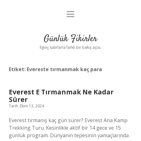
menüyü
Anasayfa
aç
Gizlilik Politikası
Günlük Fikirler
Yasal Uyarı
İlginç satırlarla farklı bir bakış açısı.
Hakkımızda
Etiket:
Evereste tırmanmak kaç para
Everest E Tırmanmak Ne Kadar
Sürer
Tarih: Ekim 13, 2024
Everest tırmanış kaç gün sürer? Everest Ana Kamp
Trekking Turu. Kesinlikle aktif bir 14 gece ve 15
günlük program. Dünyanın tepesinin yamaçlarında