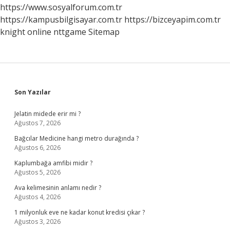
Sürer
https://www.sosyalforum.com.tr
https://kampusbilgisayar.com.tr
https://bizceyapim.com.tr
knight online
nttgame
Sitemap
Sidebar
Son Yazılar
Jelatin midede erir mi ?
Ağustos 7, 2026
Bağcılar Medicine hangi metro durağında ?
Ağustos 6, 2026
Kaplumbağa amfibi midir ?
Ağustos 5, 2026
Ava kelimesinin anlamı nedir ?
Ağustos 4, 2026
1 milyonluk eve ne kadar konut kredisi çıkar ?
Ağustos 3, 2026