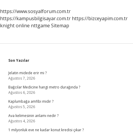
Anlama
Gelir
https://www.sosyalforum.com.tr
https://kampusbilgisayar.com.tr
https://bizceyapim.com.tr
knight online
nttgame
Sitemap
Sidebar
Son Yazılar
Jelatin midede erir mi ?
Ağustos 7, 2026
Bağcılar Medicine hangi metro durağında ?
Ağustos 6, 2026
Kaplumbağa amfibi midir ?
Ağustos 5, 2026
Ava kelimesinin anlamı nedir ?
Ağustos 4, 2026
1 milyonluk eve ne kadar konut kredisi çıkar ?