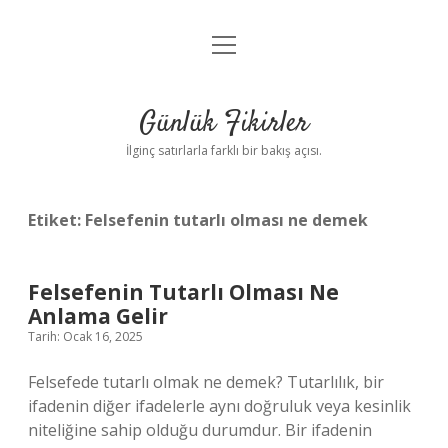
menüyü
Anasayfa
aç
Gizlilik Politikası
Günlük Fikirler
Yasal Uyarı
İlginç satırlarla farklı bir bakış açısı.
Hakkımızda
Etiket:
Felsefenin tutarlı olması ne demek
Felsefenin Tutarlı Olması Ne
Anlama Gelir
Tarih: Ocak 16, 2025
Felsefede tutarlı olmak ne demek? Tutarlılık, bir
ifadenin diğer ifadelerle aynı doğruluk veya kesinlik
niteliğine sahip olduğu durumdur. Bir ifadenin