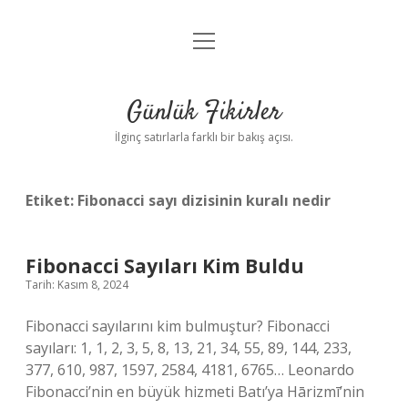
menüyü
Anasayfa
aç
Gizlilik Politikası
Günlük Fikirler
Yasal Uyarı
İlginç satırlarla farklı bir bakış açısı.
Hakkımızda
Etiket:
Fibonacci sayı dizisinin kuralı nedir
Fibonacci Sayıları Kim Buldu
Tarih: Kasım 8, 2024
Fibonacci sayılarını kim bulmuştur? Fibonacci
sayıları: 1, 1, 2, 3, 5, 8, 13, 21, 34, 55, 89, 144, 233,
377, 610, 987, 1597, 2584, 4181, 6765… Leonardo
Fibonacci’nin en büyük hizmeti Batı’ya Hārizmī’nin