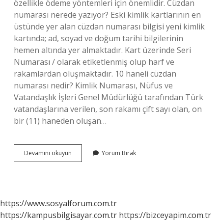
özellikle ödeme yöntemleri için önemlidir. Cüzdan
numarası nerede yazıyor? Eski kimlik kartlarının en
üstünde yer alan cüzdan numarası bilgisi yeni kimlik
kartında; ad, soyad ve doğum tarihi bilgilerinin
hemen altında yer almaktadır. Kart üzerinde Seri
Numarası / olarak etiketlenmiş olup harf ve
rakamlardan oluşmaktadır. 10 haneli cüzdan
numarası nedir? Kimlik Numarası, Nüfus ve
Vatandaşlık İşleri Genel Müdürlüğü tarafından Türk
vatandaşlarına verilen, son rakamı çift sayı olan, on
bir (11) haneden oluşan…
Banka
Devamını okuyun
Yorum Bırak
Cüzdan
Numarası
Ne
Demek
https://www.sosyalforum.com.tr
https://kampusbilgisayar.com.tr
https://bizceyapim.com.tr