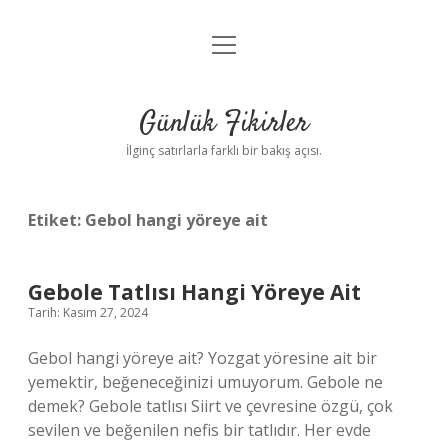
menüyü
Anasayfa
aç
Gizlilik Politikası
Günlük Fikirler
Yasal Uyarı
İlginç satırlarla farklı bir bakış açısı.
Hakkımızda
Etiket:
Gebol hangi yöreye ait
Gebole Tatlısı Hangi Yöreye Ait
Tarih: Kasım 27, 2024
Gebol hangi yöreye ait? Yozgat yöresine ait bir
yemektir, beğeneceğinizi umuyorum. Gebole ne
demek? Gebole tatlısı Siirt ve çevresine özgü, çok
sevilen ve beğenilen nefis bir tatlıdır. Her evde