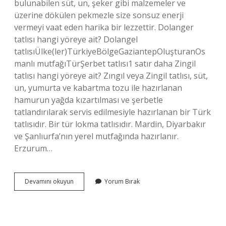
bulunabilen süt, un, şeker gibi malzemeler ve
üzerine dökülen pekmezle size sonsuz enerji
vermeyi vaat eden harika bir lezzettir. Dolanger
tatlısı hangi yöreye ait? Dolangel
tatlısıÜlke(ler)TürkiyeBölgeGaziantepOluşturanOs
manlı mutfağıTürŞerbet tatlısı1 satır daha Zingil
tatlısı hangi yöreye ait? Zıngıl veya Zingil tatlısı, süt,
un, yumurta ve kabartma tozu ile hazırlanan
hamurun yağda kızartılması ve şerbetle
tatlandırılarak servis edilmesiyle hazırlanan bir Türk
tatlısıdır. Bir tür lokma tatlısıdır. Mardin, Diyarbakır
ve Şanlıurfa’nın yerel mutfağında hazırlanır.
Erzurum…
Gebole
Devamını okuyun
Yorum Bırak
Tatlısı
Hangi
Yöreye
Ait