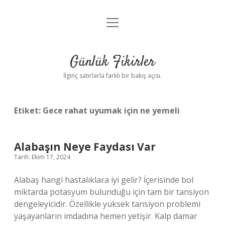
menüyü
Anasayfa
aç
Gizlilik Politikası
Günlük Fikirler
Yasal Uyarı
İlginç satırlarla farklı bir bakış açısı.
Hakkımızda
Etiket:
Gece rahat uyumak için ne yemeli
Alabaşın Neye Faydası Var
Tarih: Ekim 17, 2024
Alabaş hangi hastalıklara iyi gelir? İçerisinde bol
miktarda potasyum bulunduğu için tam bir tansiyon
dengeleyicidir. Özellikle yüksek tansiyon problemi
yaşayanların imdadına hemen yetişir. Kalp damar