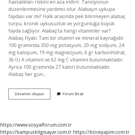
hastalıkları riskini en aza indirir. Tansiyonun
düzenlenmesine yardımcı olur. Alabaşın uykuya
faydası var mı? Halk arasında pek bilinmeyen alabaş
turpu, kronik uykusuzluk ve yorgunluğa büyük
fayda sağlıyor. Alabaş’ta hangi vitaminler var?
Alabaş Fiyatı: Tam bir vitamin ve mineral kaynağıdır.
100 gramında 350 mg potasyum, 20 mg sodyum, 24
mg kalsiyum, 19 mg magnezyum, 6 gr karbonhidrat,
36 IU A vitamini ve 62 mg C vitamini bulunmaktadır.
Ayrıca 100 gramında 27 kalori bulunmaktadır.
Alabaş her gün…
Alabaşın
Devamını okuyun
Yorum Bırak
Neye
Faydası
Var
https://www.sosyalforum.com.tr
https://kampusbilgisayar.com.tr
https://bizceyapim.com.tr