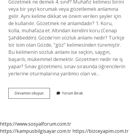
Gözetmek ne demek 4. sınıf? Muhafız kelimesi birini
veya bir şeyi korumak veya gözetlemek anlamına
gelir. Aynı kelime dikkat ve önem verilen şeyler için
de kullanılır. Gözetmek ne anlamdadır? 1. Koru,
kolla, muhafaza et: Altından kendini koru (Cenap
Şahâbeddin). Gözde’nin sözlük anlamı nedir? Türkçe
bir isim olan Gözde, “göz” kelimesinden türemiştir.
Bu kelimenin sözlük anlamı ise seçkin, saygın,
başarılı, mükemmel demektir. Gözetmen nedir ne iş
yapar? Sınav gözetmeni, sınav sırasında öğrencilerin
yerlerine oturmalarına yardımcı olan ve…
Gözetmenin
Devamını okuyun
Yorum Bırak
Sözlük
Anlamı
Nedir
https://www.sosyalforum.com.tr
https://kampusbilgisayar.com.tr
https://bizceyapim.com.tr