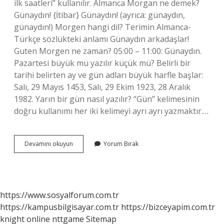
ilk saatleri” kullanılır. Almanca Morgan ne demek?
Günaydın! {İtibar} Günaydın! (ayrıca: günaydın,
günaydın!) Morgen hangi dil? Terimin Almanca-
Türkçe sözlükteki anlamı Günaydın arkadaşlar!
Guten Morgen ne zaman? 05:00 – 11:00: Günaydın.
Pazartesi büyük mü yazılır küçük mü? Belirli bir
tarihi belirten ay ve gün adları büyük harfle başlar:
Salı, 29 Mayıs 1453, Salı, 29 Ekim 1923, 28 Aralık
1982. Yarın bir gün nasıl yazılır? “Gün” kelimesinin
doğru kullanımı her iki kelimeyi ayrı ayrı yazmaktır.…
Morgen
Devamını okuyun
Yorum Bırak
Sabah
Mı
Yarın
Mı
https://www.sosyalforum.com.tr
https://kampusbilgisayar.com.tr
https://bizceyapim.com.tr
knight online
nttgame
Sitemap