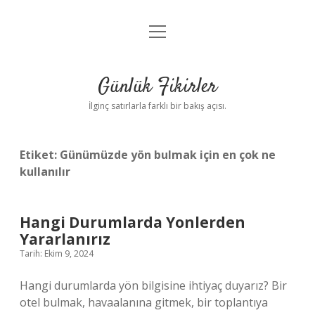
menüyü
Anasayfa
aç
Gizlilik Politikası
Günlük Fikirler
Yasal Uyarı
İlginç satırlarla farklı bir bakış açısı.
Hakkımızda
Etiket:
Günümüzde yön bulmak için en çok ne
kullanılır
Hangi Durumlarda Yonlerden
Yararlanırız
Tarih: Ekim 9, 2024
Hangi durumlarda yön bilgisine ihtiyaç duyarız? Bir
otel bulmak, havaalanına gitmek, bir toplantıya