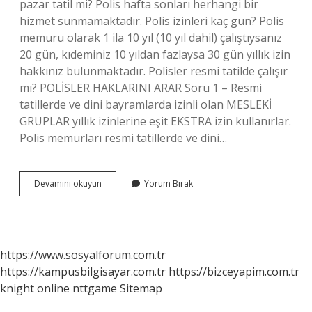
pazar tatil mi? Polis hafta sonları herhangi bir
hizmet sunmamaktadır. Polis izinleri kaç gün? Polis
memuru olarak 1 ila 10 yıl (10 yıl dahil) çalıştıysanız
20 gün, kıdeminiz 10 yıldan fazlaysa 30 gün yıllık izin
hakkınız bulunmaktadır. Polisler resmi tatilde çalışır
mı? POLİSLER HAKLARINI ARAR Soru 1 – Resmi
tatillerde ve dini bayramlarda izinli olan MESLEKİ
GRUPLAR yıllık izinlerine eşit EKSTRA izin kullanırlar.
Polis memurları resmi tatillerde ve dini…
Polisler
Devamını okuyun
Yorum Bırak
Haftada
Kaç
Gün
Çalışıyor
https://www.sosyalforum.com.tr
https://kampusbilgisayar.com.tr
https://bizceyapim.com.tr
knight online
nttgame
Sitemap