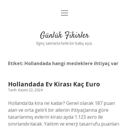
menüyü
Anasayfa
aç
Gizlilik Politikası
Günlük Fikirler
Yasal Uyarı
İlginç satırlarla farklı bir bakış açısı.
Hakkımızda
Etiket:
Hollandada hangi mesleklere ihtiyaç var
Hollandada Ev Kirası Kaç Euro
Tarih: Kasım 22, 2024
Hollanda’da kira ne kadar? Genel olarak 187 puan
alan ve orta gelirli bir ailenin ihtiyaçlarına göre
tasarlanmış evlerin kirası ayda 1.123 avro ile
sınırlandırılacak. Yalıtım ve enerji tasarrufu puanları