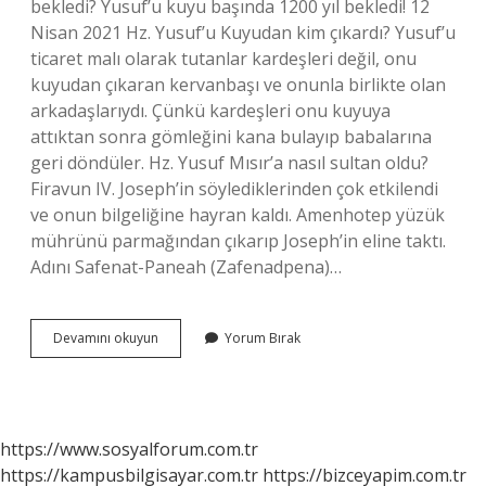
bekledi? Yusuf’u kuyu başında 1200 yıl bekledi! 12
Nisan 2021 Hz. Yusuf’u Kuyudan kim çıkardı? Yusuf’u
ticaret malı olarak tutanlar kardeşleri değil, onu
kuyudan çıkaran kervanbaşı ve onunla birlikte olan
arkadaşlarıydı. Çünkü kardeşleri onu kuyuya
attıktan sonra gömleğini kana bulayıp babalarına
geri döndüler. Hz. Yusuf Mısır’a nasıl sultan oldu?
Firavun IV. Joseph’in söylediklerinden çok etkilendi
ve onun bilgeliğine hayran kaldı. Amenhotep yüzük
mührünü parmağından çıkarıp Joseph’in eline taktı.
Adını Safenat-Paneah (Zafenadpena)…
Hz
Devamını okuyun
Yorum Bırak
Yusufu
Kim
Satin
Aldi
https://www.sosyalforum.com.tr
https://kampusbilgisayar.com.tr
https://bizceyapim.com.tr