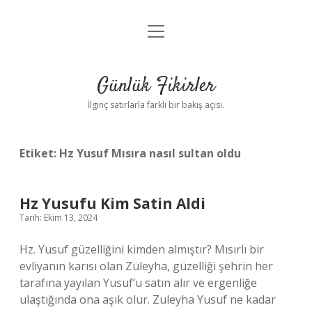
menüyü
Anasayfa
aç
Gizlilik Politikası
Günlük Fikirler
Yasal Uyarı
İlginç satırlarla farklı bir bakış açısı.
Hakkımızda
Etiket:
Hz Yusuf Mısıra nasıl sultan oldu
Hz Yusufu Kim Satin Aldi
Tarih: Ekim 13, 2024
Hz. Yusuf güzelliğini kimden almıştır? Mısırlı bir
evliyanın karısı olan Züleyha, güzelliği şehrin her
tarafına yayılan Yusuf’u satın alır ve ergenliğe
ulaştığında ona aşık olur. Zuleyha Yusuf ne kadar