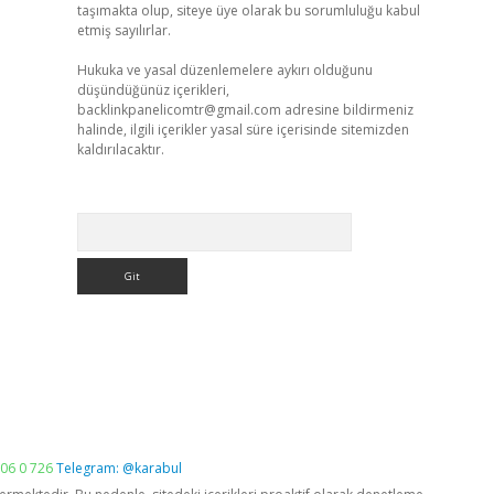
taşımakta olup, siteye üye olarak bu sorumluluğu kabul
etmiş sayılırlar.
Hukuka ve yasal düzenlemelere aykırı olduğunu
düşündüğünüz içerikleri,
backlinkpanelicomtr@gmail.com
adresine bildirmeniz
halinde, ilgili içerikler yasal süre içerisinde sitemizden
kaldırılacaktır.
Arama
06 0 726
Telegram: @karabul