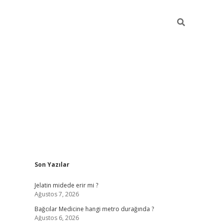
Sidebar
Son Yazılar
vd.casino
Jelatin midede erir mi ?
Ağustos 7, 2026
Bağcılar Medicine hangi metro durağında ?
Ağustos 6, 2026