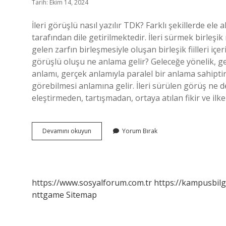
Tarih: Ekim 14, 2024
İleri görüşlü nasıl yazılır TDK? Farklı şekillerde el
tarafından dile getirilmektedir. İleri sürmek birleşik
gelen zarfın birleşmesiyle oluşan birleşik fiilleri i
görüşlü oluşu ne anlama gelir? Geleceğe yönelik, gen
anlamı, gerçek anlamıyla paralel bir anlama sahipti
görebilmesi anlamına gelir. İleri sürülen görüş ne
eleştirmeden, tartışmadan, ortaya atılan fikir ve il
Ileri
Devamını okuyun
Yorum Bırak
Görüşlü
Nasıl
Yazılır
https://www.sosyalforum.com.tr
https://kampusbilg
nttgame
Sitemap