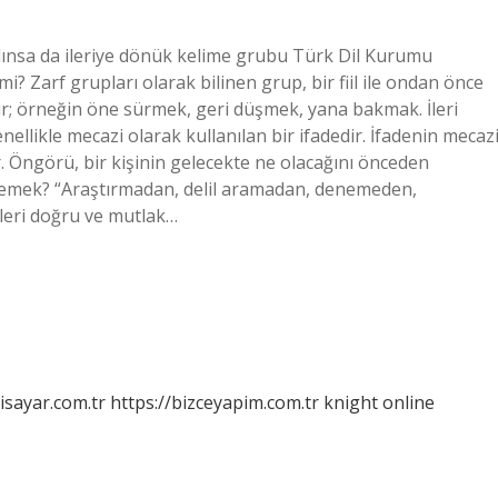
e alınsa da ileriye dönük kelime grubu Türk Dil Kurumu
 mi? Zarf grupları olarak bilinen grup, bir fiil ile ondan önce
çerir; örneğin öne sürmek, geri düşmek, yana bakmak. İleri
ellikle mecazi olarak kullanılan bir ifadedir. İfadenin mecaz
r. Öngörü, bir kişinin gelecekte ne olacağını önceden
 demek? “Araştırmadan, delil aramadan, denemeden,
keleri doğru ve mutlak…
isayar.com.tr
https://bizceyapim.com.tr
knight online