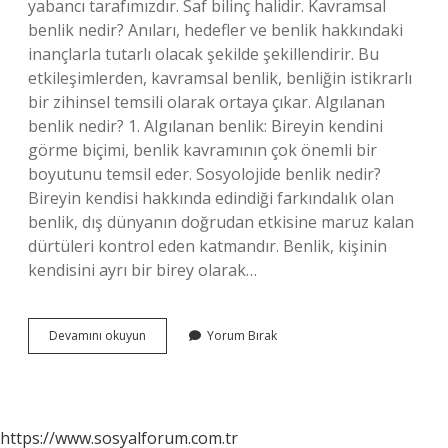
yabancı tarafımızdır. Saf bilinç halidir. Kavramsal
benlik nedir? Anıları, hedefler ve benlik hakkındaki
inançlarla tutarlı olacak şekilde şekillendirir. Bu
etkileşimlerden, kavramsal benlik, benliğin istikrarlı
bir zihinsel temsili olarak ortaya çıkar. Algılanan
benlik nedir? 1. Algılanan benlik: Bireyin kendini
görme biçimi, benlik kavramının çok önemli bir
boyutunu temsil eder. Sosyolojide benlik nedir?
Bireyin kendisi hakkında edindiği farkındalık olan
benlik, dış dünyanın doğrudan etkisine maruz kalan
dürtüleri kontrol eden katmandır. Benlik, kişinin
kendisini ayrı bir birey olarak…
Bağlamsal
Devamını okuyun
Yorum Bırak
Benlik
Nedir
https://www.sosyalforum.com.tr