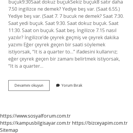
buçuk9:30Saat dokuz buçukSekiz buçuk8 satır daha
7.50 ingilizce ne demek? Yediye beş var. (Saat 6.55.)
Yediye beş var. (Saat 7. 7 bucuk ne demek? Saat 7:30.
Saat yedi buçuk. Saat 9:30. Saat dokuz buçuk. Saat
11:30. Saat on buçuk. Saat beş. İngilizce 7.15 nasıl
yazılır? İngilizce’de çeyrek geçmiş ve çeyrek dakika
yazımı Eğer çeyrek geçen bir saati söylemek
istiyorsak, “It is a quarter to…” ifadesini kullanırız;
eğer çeyrek geçen bir zamanı belirtmek istiyorsak,
“It is a quarter…
7
Devamını okuyun
Yorum Bırak
Buçuk
Nasıl
Denir
Ingilizce
https://www.sosyalforum.com.tr
https://kampusbilgisayar.com.tr
https://bizceyapim.com.tr
Sitemap