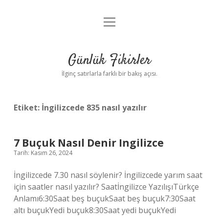
menüyü
Anasayfa
aç
Gizlilik Politikası
Günlük Fikirler
Yasal Uyarı
İlginç satırlarla farklı bir bakış açısı.
Hakkımızda
Etiket:
İngilizcede 835 nasıl yazılır
7 Buçuk Nasıl Denir Ingilizce
Tarih: Kasım 26, 2024
İngilizcede 7.30 nasıl söylenir? İngilizcede yarım saat
için saatler nasıl yazılır? Saatİngilizce YazılışıTürkçe
Anlamı6:30Saat beş buçukSaat beş buçuk7:30Saat
altı buçukYedi buçuk8:30Saat yedi buçukYedi