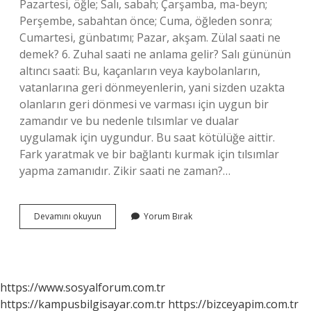
Pazartesi, öğle; Salı, sabah; Çarşamba, ma-beyn;
Perşembe, sabahtan önce; Cuma, öğleden sonra;
Cumartesi, günbatımı; Pazar, akşam. Zülal saati ne
demek? 6. Zuhal saati ne anlama gelir? Salı gününün
altıncı saati: Bu, kaçanların veya kaybolanların,
vatanlarına geri dönmeyenlerin, yani sizden uzakta
olanların geri dönmesi ve varması için uygun bir
zamandır ve bu nedenle tılsımlar ve dualar
uygulamak için uygundur. Bu saat kötülüğe aittir.
Fark yaratmak ve bir bağlantı kurmak için tılsımlar
yapma zamanıdır. Zikir saati ne zaman?…
Zühre
Devamını okuyun
Yorum Bırak
Saati
Ne
Demek
https://www.sosyalforum.com.tr
https://kampusbilgisayar.com.tr
https://bizceyapim.com.tr