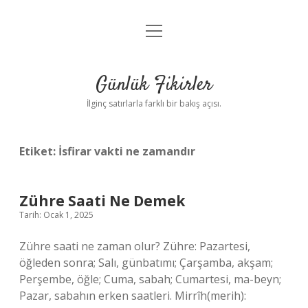
menüyü
Anasayfa
aç
Gizlilik Politikası
Günlük Fikirler
Yasal Uyarı
İlginç satırlarla farklı bir bakış açısı.
Hakkımızda
Etiket:
İsfirar vakti ne zamandır
Zühre Saati Ne Demek
Tarih: Ocak 1, 2025
Zühre saati ne zaman olur? Zühre: Pazartesi,
öğleden sonra; Salı, günbatımı; Çarşamba, akşam;
Perşembe, öğle; Cuma, sabah; Cumartesi, ma-beyn;
Pazar, sabahın erken saatleri. Mirrîh(merih):