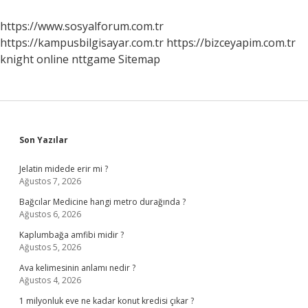
Yapmak
Lazim
https://www.sosyalforum.com.tr
https://kampusbilgisayar.com.tr
https://bizceyapim.com.tr
knight online
nttgame
Sitemap
Sidebar
Son Yazılar
Jelatin midede erir mi ?
Ağustos 7, 2026
Bağcılar Medicine hangi metro durağında ?
Ağustos 6, 2026
Kaplumbağa amfibi midir ?
Ağustos 5, 2026
Ava kelimesinin anlamı nedir ?
Ağustos 4, 2026
1 milyonluk eve ne kadar konut kredisi çıkar ?