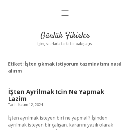
menüyü
Anasayfa
aç
Gizlilik Politikası
Günlük Fikirler
Yasal Uyarı
İlginç satırlarla farklı bir bakış açısı.
Hakkımızda
Etiket:
İşten çıkmak istiyorum tazminatımı nasıl
alırım
İŞten Ayrilmak Icin Ne Yapmak
Lazim
Tarih: Kasım 12, 2024
İşten ayrılmak isteyen biri ne yapmalı? İşinden
ayrılmak isteyen bir çalışan, kararını yazılı olarak