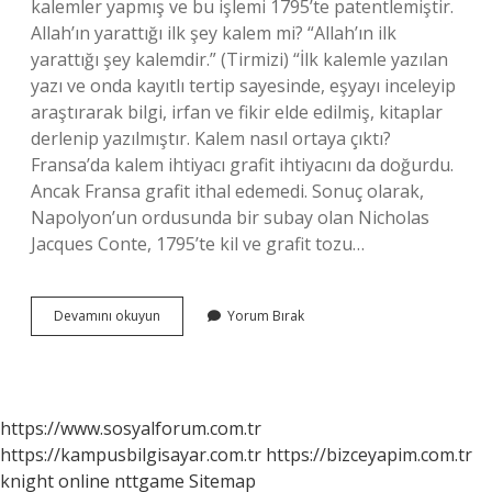
kalemler yapmış ve bu işlemi 1795’te patentlemiştir.
Allah’ın yarattığı ilk şey kalem mi? “Allah’ın ilk
yarattığı şey kalemdir.” (Tirmizi) “İlk kalemle yazılan
yazı ve onda kayıtlı tertip sayesinde, eşyayı inceleyip
araştırarak bilgi, irfan ve fikir elde edilmiş, kitaplar
derlenip yazılmıştır. Kalem nasıl ortaya çıktı?
Fransa’da kalem ihtiyacı grafit ihtiyacını da doğurdu.
Ancak Fransa grafit ithal edemedi. Sonuç olarak,
Napolyon’un ordusunda bir subay olan Nicholas
Jacques Conte, 1795’te kil ve grafit tozu…
Kalemi
Devamını okuyun
Yorum Bırak
Kim
Yarattı
https://www.sosyalforum.com.tr
https://kampusbilgisayar.com.tr
https://bizceyapim.com.tr
knight online
nttgame
Sitemap