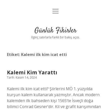
menüyü
Anasayfa
aç
Gizlilik Politikası
Günlük Fikirler
Yasal Uyarı
İlginç satırlarla farklı bir bakış açısı.
Hakkımızda
Etiket:
Kalemi ilk kim icat etti
Kalemi Kim Yarattı
Tarih: Kasım 14, 2024
Kalemi ilk kim icat etti? Şiirlerini MÖ 1. yüzyılda
kurşun kalem kullanarak yazmıştır. Ancak modern
kalemden ilk bahseden kişi 1565’te İsveçli doğa
bilimci Conrad Gesner’dir. Kil ve grafit karışımından