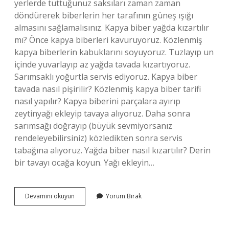
yerlerde tuttuğunuz saksıları zaman zaman
döndürerek biberlerin her tarafının güneş ışığı
almasını sağlamalısınız. Kapya biber yağda kızartılır
mı? Önce kapya biberleri kavuruyoruz. Közlenmiş
kapya biberlerin kabuklarını soyuyoruz. Tuzlayıp un
içinde yuvarlayıp az yağda tavada kızartıyoruz.
Sarımsaklı yoğurtla servis ediyoruz. Kapya biber
tavada nasıl pişirilir? Közlenmiş kapya biber tarifi
nasıl yapılır? Kapya biberini parçalara ayırıp
zeytinyağı ekleyip tavaya alıyoruz. Daha sonra
sarımsağı doğrayıp (büyük sevmiyorsanız
rendeleyebilirsiniz) közledikten sonra servis
tabağına alıyoruz. Yağda biber nasıl kızartılır? Derin
bir tavayı ocağa koyun. Yağı ekleyin…
Kırmızı
Devamını okuyun
Yorum Bırak
Biber
Kızartması
Nasıl