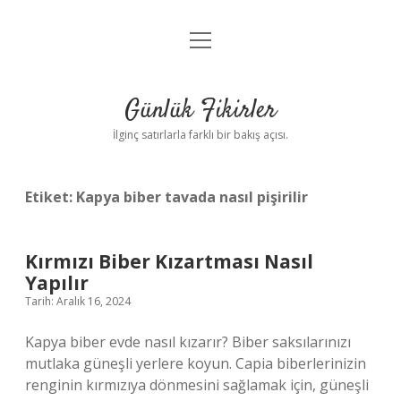
menüyü
Anasayfa
aç
Gizlilik Politikası
Günlük Fikirler
Yasal Uyarı
İlginç satırlarla farklı bir bakış açısı.
Hakkımızda
Etiket:
Kapya biber tavada nasıl pişirilir
Kırmızı Biber Kızartması Nasıl
Yapılır
Tarih: Aralık 16, 2024
Kapya biber evde nasıl kızarır? Biber saksılarınızı
mutlaka güneşli yerlere koyun. Capia biberlerinizin
renginin kırmızıya dönmesini sağlamak için, güneşli