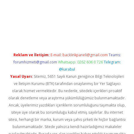
vd.casino
Reklam ve İletişim:
E-mail:
backlinkpaneli@gmail.com
Teams:
forumhizmeti@gmail.com
Whatsapp: 0262 606 0 726
Telegram:
@karabul
Yasal Uyarı:
Sitemiz, 5651 Sayılı Kanun gereğince Bilgi Teknolojileri
ve İletişim Kurumu (BTK) tarafından onaylanmış bir Yer Sağlayıcı
olarak hizmet vermektedir. Bu nedenle, sitedeki içerikleri proaktif
olarak denetleme veya araştırma yükümlülüğümüz bulunmamaktadır.
Ancak, üyelerimiz yazdıkları içeriklerin sorumluluğunu taşımakta olup,
siteye üye olarak bu sorumluluğu kabul etmiş sayılırlar. Bu internet
sitesi, herhangi bir marka, kurum veya şahıs şirketi ile hiçbir bağlantısı
bulunmamaktadır. Sitede yalnızca kendi hazırladığımız makaleler
paylaşılmaktadır. Burada yer alan içerikler haber niteliği taşımamakta