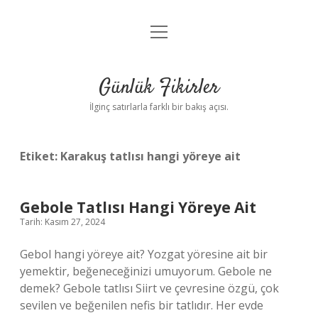
menüyü
Anasayfa
aç
Gizlilik Politikası
Günlük Fikirler
Yasal Uyarı
İlginç satırlarla farklı bir bakış açısı.
Hakkımızda
Etiket:
Karakuş tatlısı hangi yöreye ait
Gebole Tatlısı Hangi Yöreye Ait
Tarih: Kasım 27, 2024
Gebol hangi yöreye ait? Yozgat yöresine ait bir
yemektir, beğeneceğinizi umuyorum. Gebole ne
demek? Gebole tatlısı Siirt ve çevresine özgü, çok
sevilen ve beğenilen nefis bir tatlıdır. Her evde