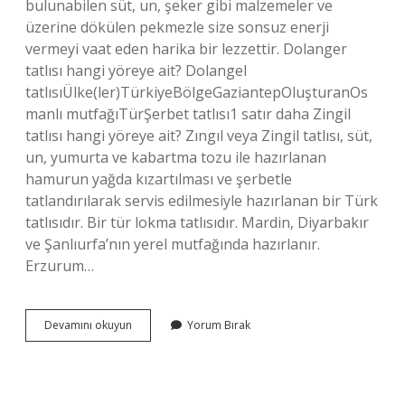
bulunabilen süt, un, şeker gibi malzemeler ve
üzerine dökülen pekmezle size sonsuz enerji
vermeyi vaat eden harika bir lezzettir. Dolanger
tatlısı hangi yöreye ait? Dolangel
tatlısıÜlke(ler)TürkiyeBölgeGaziantepOluşturanOs
manlı mutfağıTürŞerbet tatlısı1 satır daha Zingil
tatlısı hangi yöreye ait? Zıngıl veya Zingil tatlısı, süt,
un, yumurta ve kabartma tozu ile hazırlanan
hamurun yağda kızartılması ve şerbetle
tatlandırılarak servis edilmesiyle hazırlanan bir Türk
tatlısıdır. Bir tür lokma tatlısıdır. Mardin, Diyarbakır
ve Şanlıurfa’nın yerel mutfağında hazırlanır.
Erzurum…
Gebole
Devamını okuyun
Yorum Bırak
Tatlısı
Hangi
Yöreye
Ait