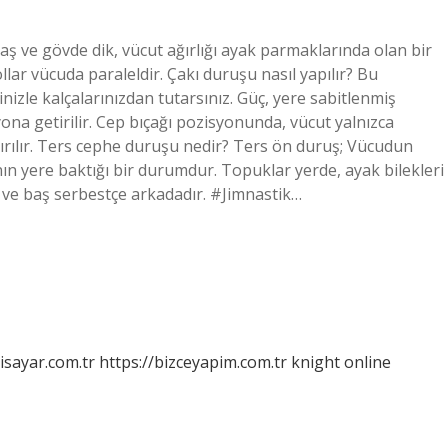
 ve gövde dik, vücut ağırlığı ayak parmaklarında olan bir
lar vücuda paraleldir. Çakı duruşu nasıl yapılır? Bu
nizle kalçalarınızdan tutarsınız. Güç, yere sabitlenmiş
yona getirilir. Cep bıçağı pozisyonunda, vücut yalnızca
ırılır. Ters cephe duruşu nedir? Ters ön duruş; Vücudun
n yere baktığı bir durumdur. Topuklar yerde, ayak bilekleri
ir ve baş serbestçe arkadadır. #Jimnastik…
isayar.com.tr
https://bizceyapim.com.tr
knight online