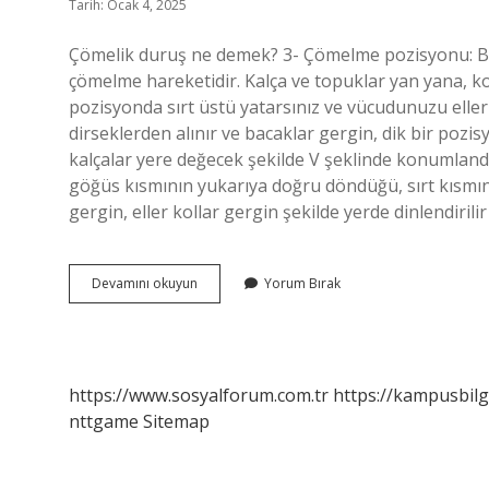
Tarih: Ocak 4, 2025
Çömelik duruş ne demek? 3- Çömelme pozisyonu: Baş
çömelme hareketidir. Kalça ve topuklar yan yana, kol
pozisyonda sırt üstü yatarsınız ve vücudunuzu elleri
dirseklerden alınır ve bacaklar gergin, dik bir pozis
kalçalar yere değecek şekilde V şeklinde konumland
göğüs kısmının yukarıya doğru döndüğü, sırt kısmını
gergin, eller kollar gergin şekilde yerde dinlendiril
Çömelik
Devamını okuyun
Yorum Bırak
Duruş
Ne
https://www.sosyalforum.com.tr
https://kampusbilg
nttgame
Sitemap