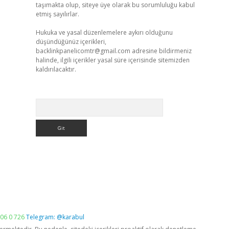
taşımakta olup, siteye üye olarak bu sorumluluğu kabul
etmiş sayılırlar.
Hukuka ve yasal düzenlemelere aykırı olduğunu
düşündüğünüz içerikleri,
backlinkpanelicomtr@gmail.com
adresine bildirmeniz
halinde, ilgili içerikler yasal süre içerisinde sitemizden
kaldırılacaktır.
Arama
06 0 726
Telegram: @karabul