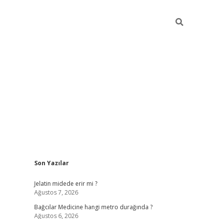
Sidebar
Son Yazılar
vd.casino
Jelatin midede erir mi ?
Ağustos 7, 2026
Bağcılar Medicine hangi metro durağında ?
Ağustos 6, 2026