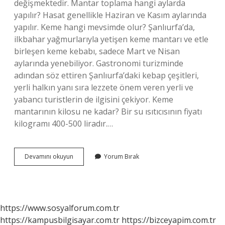
değişmektedir. Mantar toplama hangi aylarda
yapılır? Hasat genellikle Haziran ve Kasım aylarında
yapılır. Keme hangi mevsimde olur? Şanlıurfa’da,
ilkbahar yağmurlarıyla yetişen keme mantarı ve etle
birleşen keme kebabı, sadece Mart ve Nisan
aylarında yenebiliyor. Gastronomi turizminde
adından söz ettiren Şanlıurfa’daki kebap çeşitleri,
yerli halkın yanı sıra lezzete önem veren yerli ve
yabancı turistlerin de ilgisini çekiyor. Keme
mantarının kilosu ne kadar? Bir su ısıtıcısının fiyatı
kilogramı 400-500 liradır.…
Keme
Devamını okuyun
Yorum Bırak
Mantarı
Hangi
Ayda
Toplanır
https://www.sosyalforum.com.tr
https://kampusbilgisayar.com.tr
https://bizceyapim.com.tr