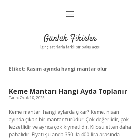
menüyü
Anasayfa
aç
Gizlilik Politikası
Günlük Fikirler
Yasal Uyarı
İlginç satırlarla farklı bir bakış açısı.
Hakkımızda
Etiket:
Kasım ayında hangi mantar olur
Keme Mantarı Hangi Ayda Toplanır
Tarih: Ocak 10, 2025
Keme mantarı hangi aylarda çıkar? Keme, nisan
ayında çıkan bir mantar türüdür. Çok değerlidir, çok
lezzetlidir ve ayrıca çok kıymetlidir. Kilosu etten daha
pahalıdır. Fiyatı şu anda 350 ila 400 lira arasında