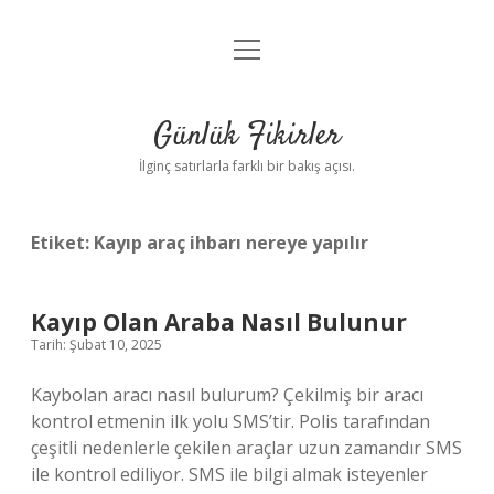
menüyü
Anasayfa
aç
Gizlilik Politikası
Günlük Fikirler
Yasal Uyarı
İlginç satırlarla farklı bir bakış açısı.
Hakkımızda
Etiket:
Kayıp araç ihbarı nereye yapılır
Kayıp Olan Araba Nasıl Bulunur
Tarih: Şubat 10, 2025
Kaybolan aracı nasıl bulurum? Çekilmiş bir aracı
kontrol etmenin ilk yolu SMS’tir. Polis tarafından
çeşitli nedenlerle çekilen araçlar uzun zamandır SMS
ile kontrol ediliyor. SMS ile bilgi almak isteyenler