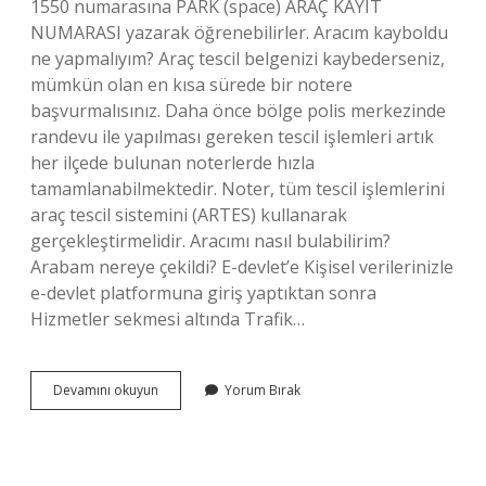
1550 numarasına PARK (space) ARAÇ KAYIT
NUMARASI yazarak öğrenebilirler. Aracım kayboldu
ne yapmalıyım? Araç tescil belgenizi kaybederseniz,
mümkün olan en kısa sürede bir notere
başvurmalısınız. Daha önce bölge polis merkezinde
randevu ile yapılması gereken tescil işlemleri artık
her ilçede bulunan noterlerde hızla
tamamlanabilmektedir. Noter, tüm tescil işlemlerini
araç tescil sistemini (ARTES) kullanarak
gerçekleştirmelidir. Aracımı nasıl bulabilirim?
Arabam nereye çekildi? E-devlet’e Kişisel verilerinizle
e-devlet platformuna giriş yaptıktan sonra
Hizmetler sekmesi altında Trafik…
Kayıp
Devamını okuyun
Yorum Bırak
Olan
Araba
Nasıl
Bulunur