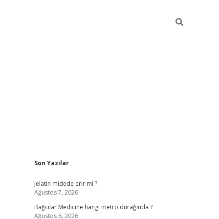
Sidebar
Son Yazılar
vd.casino
Jelatin midede erir mi ?
Ağustos 7, 2026
Bağcılar Medicine hangi metro durağında ?
Ağustos 6, 2026