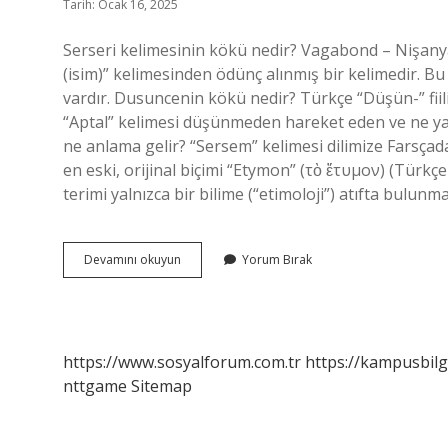
Tarih: Ocak 16, 2025
Serseri kelimesinin kökü nedir? Vagabond – Nişanyan Sözlük. Farsça sars
(isim)” kelimesinden ödünç alınmış bir kelimedir. Bu kelime Farsça sar سر “kafa” kel
vardır. Dusuncenin kökü nedir? Türkçe “Düşün-” fiil
“Aptal” kelimesi düşünmeden hareket eden ve ne yap
ne anlama gelir? “Sersem” kelimesi dilimize Farsçad
en eski, orijinal biçimi “Etymon” (τὸ ἔτυμον) (Türkçe
terimi yalnızca bir bilime (“etimoloji”) atıfta bulun
Sersemin
Devamını okuyun
Yorum Bırak
Kökü
Nedir
https://www.sosyalforum.com.tr
https://kampusbilg
nttgame
Sitemap