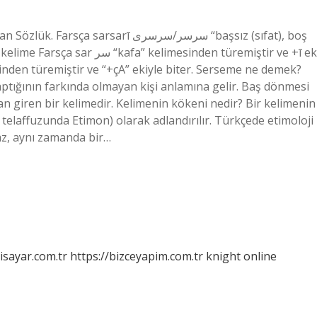
arī سرسر/سرسری “başsız (sıfat), boş
imesinden türemiştir ve +ī eki
inden türemiştir ve “+çA” ekiyle biter. Serseme ne demek?
tığının farkında olmayan kişi anlamına gelir. Baş dönmesi
an giren bir kelimedir. Kelimenin kökeni nedir? Bir kelimenin
 telaffuzunda Etimon) olarak adlandırılır. Türkçede etimoloji
maz, aynı zamanda bir…
isayar.com.tr
https://bizceyapim.com.tr
knight online