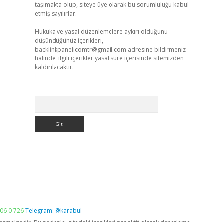
taşımakta olup, siteye üye olarak bu sorumluluğu kabul
etmiş sayılırlar.
Hukuka ve yasal düzenlemelere aykırı olduğunu
düşündüğünüz içerikleri,
backlinkpanelicomtr@gmail.com
adresine bildirmeniz
halinde, ilgili içerikler yasal süre içerisinde sitemizden
kaldırılacaktır.
Arama
06 0 726
Telegram: @karabul