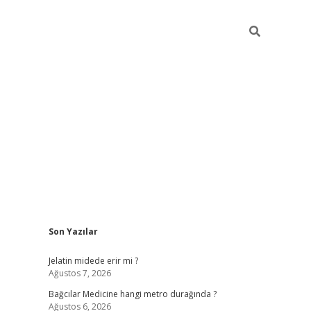
Sidebar
Son Yazılar
vd.casin
Jelatin midede erir mi ?
Ağustos 7, 2026
Bağcılar Medicine hangi metro durağında ?
Ağustos 6, 2026