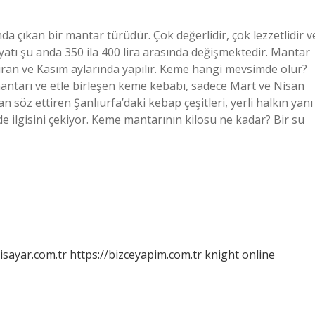
a çıkan bir mantar türüdür. Çok değerlidir, çok lezzetlidir v
Fiyatı şu anda 350 ila 400 lira arasında değişmektedir. Mantar
iran ve Kasım aylarında yapılır. Keme hangi mevsimde olur?
mantarı ve etle birleşen keme kebabı, sadece Mart ve Nisan
 söz ettiren Şanlıurfa’daki kebap çeşitleri, yerli halkın yanı
de ilgisini çekiyor. Keme mantarının kilosu ne kadar? Bir su
isayar.com.tr
https://bizceyapim.com.tr
knight online