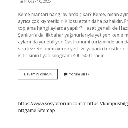
Tarih: Ocak 10, 2025
Keme mantarı hangi aylarda çıkar? Keme, nisan ayınd
ayrıca çok kıymetlidir. Kilosu etten daha pahalıdır. 
toplama hangi aylarda yapılır? Hasat genellikle Haz
Şanlıurfa’da, ilkbahar yağmurlarıyla yetişen keme 
aylarında yenebiliyor. Gastronomi turizminde adından
sıra lezzete önem veren yerli ve yabancı turistlerin 
ısıtıcısının fiyatı kilogramı 400-500 liradır.…
Keme
Devamını okuyun
Yorum Bırak
Mantarı
Hangi
Ayda
Toplanır
https://www.sosyalforum.com.tr
https://kampusbilg
nttgame
Sitemap