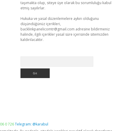
taşımakta olup, siteye üye olarak bu sorumluluğu kabul
etmiş sayılırlar.
Hukuka ve yasal düzenlemelere aykırı olduğunu
düşündüğünüz içerikleri,
backlinkpanelicomtr@gmail.com
adresine bildirmeniz
halinde, ilgili içerikler yasal süre içerisinde sitemizden
kaldırılacaktır.
Arama
06 0 726
Telegram: @karabul