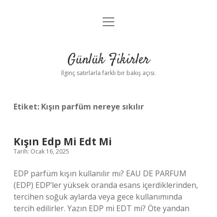
menüyü
Anasayfa
aç
Gizlilik Politikası
Günlük Fikirler
Yasal Uyarı
İlginç satırlarla farklı bir bakış açısı.
Hakkımızda
Etiket:
Kışın parfüm nereye sıkılır
Kışın Edp Mi Edt Mi
Tarih: Ocak 16, 2025
EDP parfüm kışın kullanılır mı? EAU DE PARFUM
(EDP) EDP’ler yüksek oranda esans içerdiklerinden,
tercihen soğuk aylarda veya gece kullanımında
tercih edilirler. Yazın EDP mi EDT mi? Öte yandan