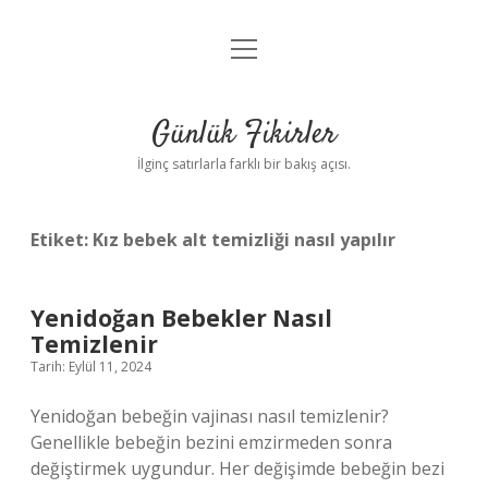
menüyü
Anasayfa
aç
Gizlilik Politikası
Günlük Fikirler
Yasal Uyarı
İlginç satırlarla farklı bir bakış açısı.
Hakkımızda
Etiket:
Kız bebek alt temizliği nasıl yapılır
Yenidoğan Bebekler Nasıl
Temizlenir
Tarih: Eylül 11, 2024
Yenidoğan bebeğin vajinası nasıl temizlenir?
Genellikle bebeğin bezini emzirmeden sonra
değiştirmek uygundur. Her değişimde bebeğin bezi