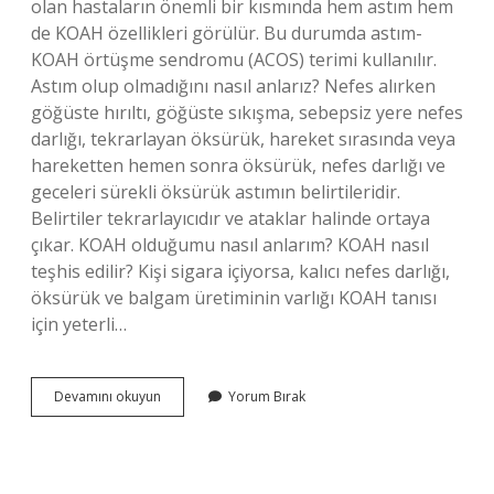
olan hastaların önemli bir kısmında hem astım hem
de KOAH özellikleri görülür. Bu durumda astım-
KOAH örtüşme sendromu (ACOS) terimi kullanılır.
Astım olup olmadığını nasıl anlarız? Nefes alırken
göğüste hırıltı, göğüste sıkışma, sebepsiz yere nefes
darlığı, tekrarlayan öksürük, hareket sırasında veya
hareketten hemen sonra öksürük, nefes darlığı ve
geceleri sürekli öksürük astımın belirtileridir.
Belirtiler tekrarlayıcıdır ve ataklar halinde ortaya
çıkar. KOAH olduğumu nasıl anlarım? KOAH nasıl
teşhis edilir? Kişi sigara içiyorsa, kalıcı nefes darlığı,
öksürük ve balgam üretiminin varlığı KOAH tanısı
için yeterli…
Koah
Devamını okuyun
Yorum Bırak
Ve
Astım
Arasındaki
Fark