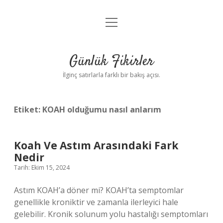
menüyü
Anasayfa
aç
Gizlilik Politikası
Günlük Fikirler
Yasal Uyarı
İlginç satırlarla farklı bir bakış açısı.
Hakkımızda
Etiket:
KOAH olduğumu nasıl anlarım
Koah Ve Astım Arasındaki Fark
Nedir
Tarih: Ekim 15, 2024
Astım KOAH’a döner mi? KOAH’ta semptomlar
genellikle kroniktir ve zamanla ilerleyici hale
gelebilir. Kronik solunum yolu hastalığı semptomları