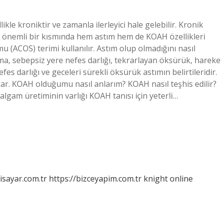
e kroniktir ve zamanla ilerleyici hale gelebilir. Kronik
n önemli bir kısmında hem astım hem de KOAH özellikleri
ACOS) terimi kullanılır. Astım olup olmadığını nasıl
şma, sebepsiz yere nefes darlığı, tekrarlayan öksürük, hareke
 darlığı ve geceleri sürekli öksürük astımın belirtileridir.
çıkar. KOAH olduğumu nasıl anlarım? KOAH nasıl teşhis edilir?
 balgam üretiminin varlığı KOAH tanısı için yeterli…
isayar.com.tr
https://bizceyapim.com.tr
knight online