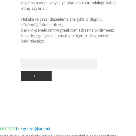
taşımakta olup, siteye üye olarak bu sorumluluğu kabul
etmiş sayılırlar.
Hukuka ve yasal düzenlemelere aykırı olduğunu
düşündüğünüz içerikleri,
backlinkpanelicomtr@gmail.com
adresine bildirmeniz
halinde, ilgili içerikler yasal süre içerisinde sitemizden
kaldırılacaktır.
Arama
06 0 726
Telegram: @karabul