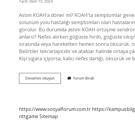
Tarih: Ekim 15, 2024
Astım KOAH’a döner mi? KOAH’ta semptomlar genellikl
solunum yolu hastalığı semptomları olan hastaları
görülür. Bu durumda astım-KOAH örtüşme sendromu (
anlarız? Nefes alırken göğüste hırıltı, göğüste sıkı
sırasında veya hareketten hemen sonra öksürük, nefes
Belirtiler tekrarlayıcıdır ve ataklar halinde ortaya 
Kişi sigara içiyorsa, kalıcı nefes darlığı, öksürük ve
Koah
Devamını okuyun
Yorum Bırak
Ve
Astım
Arasındaki
Fark
Nedir
https://www.sosyalforum.com.tr
https://kampusbilg
nttgame
Sitemap