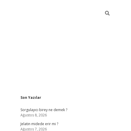
Sidebar
Son Yazılar
vd.casino
Sorgulayıcı birey ne demek ?
Ağustos 8, 2026
Jelatin midede erir mi ?
Ağustos 7, 2026