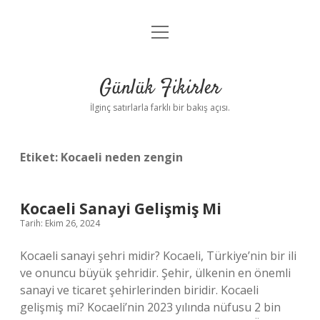
menüyü
Anasayfa
aç
Gizlilik Politikası
Günlük Fikirler
Yasal Uyarı
İlginç satırlarla farklı bir bakış açısı.
Hakkımızda
Etiket:
Kocaeli neden zengin
Kocaeli Sanayi Gelişmiş Mi
Tarih: Ekim 26, 2024
Kocaeli sanayi şehri midir? Kocaeli, Türkiye’nin bir ili
ve onuncu büyük şehridir. Şehir, ülkenin en önemli
sanayi ve ticaret şehirlerinden biridir. Kocaeli
gelişmiş mi? Kocaeli’nin 2023 yılında nüfusu 2 bin