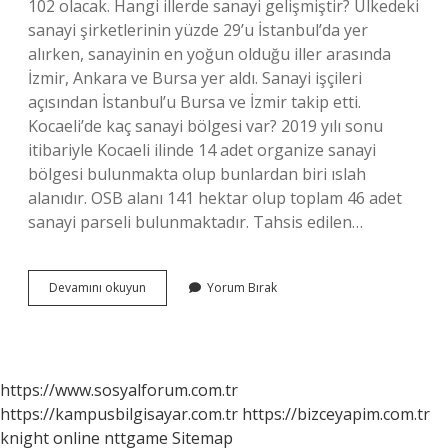
102 olacak. Hangi illerde sanayi gelişmiştir? Ülkedeki
sanayi şirketlerinin yüzde 29’u İstanbul’da yer
alırken, sanayinin en yoğun olduğu iller arasında
İzmir, Ankara ve Bursa yer aldı. Sanayi işçileri
açısından İstanbul’u Bursa ve İzmir takip etti.
Kocaeli’de kaç sanayi bölgesi var? 2019 yılı sonu
itibariyle Kocaeli ilinde 14 adet organize sanayi
bölgesi bulunmakta olup bunlardan biri ıslah
alanıdır. OSB alanı 141 hektar olup toplam 46 adet
sanayi parseli bulunmaktadır. Tahsis edilen…
Kocaeli
Devamını okuyun
Yorum Bırak
Sanayi
Gelişmiş
Mi
https://www.sosyalforum.com.tr
https://kampusbilgisayar.com.tr
https://bizceyapim.com.tr
knight online
nttgame
Sitemap