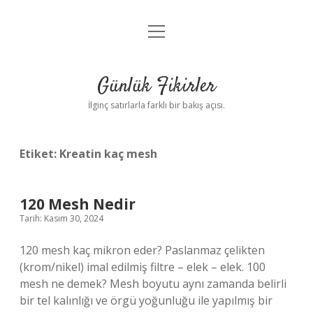
menüyü
Anasayfa
aç
Gizlilik Politikası
Günlük Fikirler
Yasal Uyarı
İlginç satırlarla farklı bir bakış açısı.
Hakkımızda
Etiket:
Kreatin kaç mesh
120 Mesh Nedir
Tarih: Kasım 30, 2024
120 mesh kaç mikron eder? Paslanmaz çelikten
(krom/nikel) imal edilmiş filtre – elek – elek. 100
mesh ne demek? Mesh boyutu aynı zamanda belirli
bir tel kalınlığı ve örgü yoğunluğu ile yapılmış bir