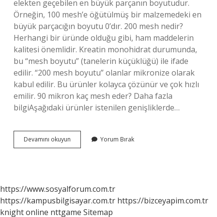
elekten geçebilen en büyük parçanın boyutudur.
Örneğin, 100 mesh’e öğütülmüş bir malzemedeki en
büyük parçacığın boyutu 0’dır. 200 mesh nedir?
Herhangi bir üründe olduğu gibi, ham maddelerin
kalitesi önemlidir. Kreatin monohidrat durumunda,
bu “mesh boyutu” (tanelerin küçüklüğü) ile ifade
edilir. “200 mesh boyutu” olanlar mikronize olarak
kabul edilir. Bu ürünler kolayca çözünür ve çok hızlı
emilir. 90 mikron kaç mesh eder? Daha fazla
bilgiAşağıdaki ürünler istenilen genişliklerde…
120
Devamını okuyun
Yorum Bırak
Mesh
Nedir
https://www.sosyalforum.com.tr
https://kampusbilgisayar.com.tr
https://bizceyapim.com.tr
knight online
nttgame
Sitemap