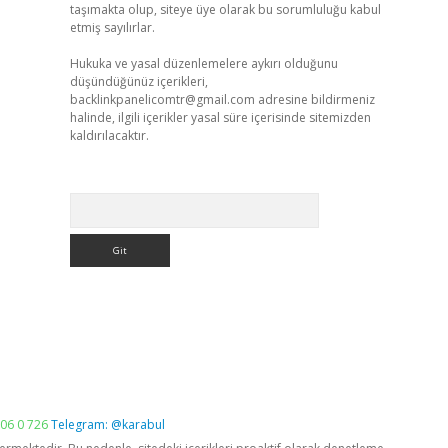
taşımakta olup, siteye üye olarak bu sorumluluğu kabul
etmiş sayılırlar.
Hukuka ve yasal düzenlemelere aykırı olduğunu
düşündüğünüz içerikleri,
backlinkpanelicomtr@gmail.com
adresine bildirmeniz
halinde, ilgili içerikler yasal süre içerisinde sitemizden
kaldırılacaktır.
Arama
06 0 726
Telegram: @karabul