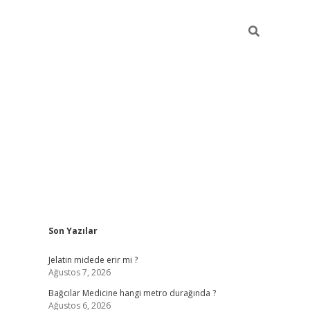
Sidebar
Son Yazılar
vd.casino
Jelatin midede erir mi ?
Ağustos 7, 2026
Bağcılar Medicine hangi metro durağında ?
Ağustos 6, 2026