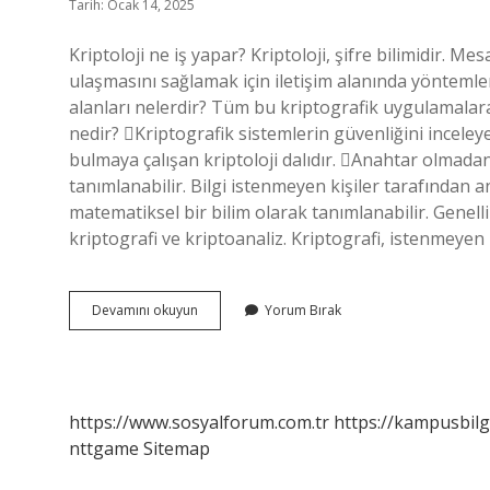
Tarih: Ocak 14, 2025
Kriptoloji ne iş yapar? Kriptoloji, şifre bilimidir. Mesa
ulaşmasını sağlamak için iletişim alanında yöntemler 
alanları nelerdir? Tüm bu kriptografik uygulamalara 
nedir? Kriptografik sistemlerin güvenliğini inceleye
bulmaya çalışan kriptoloji dalıdır. Anahtar olmadan
tanımlanabilir. Bilgi istenmeyen kişiler tarafından a
matematiksel bir bilim olarak tanımlanabilir. Genellikl
kriptografi ve kriptoanaliz. Kriptografi, istenmeye
Kriptoloji
Devamını okuyun
Yorum Bırak
Mühendisliği
Nedir
https://www.sosyalforum.com.tr
https://kampusbilg
nttgame
Sitemap