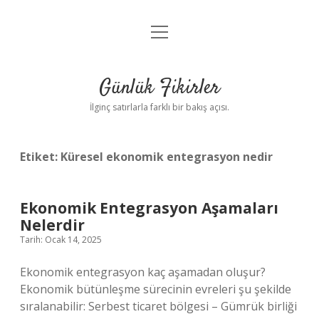
menüyü
Anasayfa
aç
Gizlilik Politikası
Günlük Fikirler
Yasal Uyarı
İlginç satırlarla farklı bir bakış açısı.
Hakkımızda
Etiket:
Küresel ekonomik entegrasyon nedir
Ekonomik Entegrasyon Aşamaları
Nelerdir
Tarih: Ocak 14, 2025
Ekonomik entegrasyon kaç aşamadan oluşur?
Ekonomik bütünleşme sürecinin evreleri şu şekilde
sıralanabilir: Serbest ticaret bölgesi – Gümrük birliği