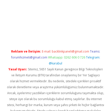
vd.casino
Reklam ve İletişim:
E-mail:
backlinkpaneli@gmail.com
Teams:
forumhizmeti@gmail.com
Whatsapp: 0262 606 0 726
Telegram:
@karabul
Yasal Uyarı:
Sitemiz, 5651 Sayılı Kanun gereğince Bilgi Teknolojileri
ve İletişim Kurumu (BTK) tarafından onaylanmış bir Yer Sağlayıcı
olarak hizmet vermektedir. Bu nedenle, sitedeki içerikleri proaktif
olarak denetleme veya araştırma yükümlülüğümüz bulunmamaktadır.
Ancak, üyelerimiz yazdıkları içeriklerin sorumluluğunu taşımakta olup,
siteye üye olarak bu sorumluluğu kabul etmiş sayılırlar. Bu internet
sitesi, herhangi bir marka, kurum veya şahıs şirketi ile hiçbir bağlantısı
bulunmamaktadır. Sitede yalnızca kendi hazırladığımız makaleler