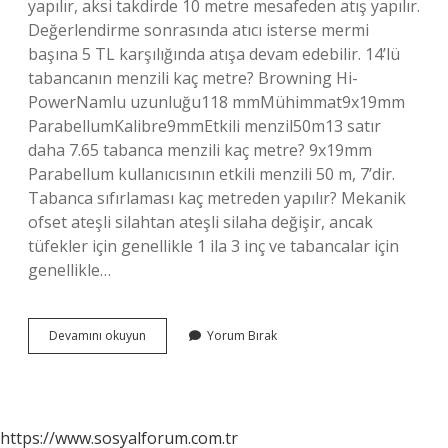
yapılır, aksi takdirde 10 metre mesafeden atış yapılır.
Değerlendirme sonrasında atıcı isterse mermi
başına 5 TL karşılığında atışa devam edebilir. 14’lü
tabancanın menzili kaç metre? Browning Hi-
PowerNamlu uzunluğu118 mmMühimmat9x19mm
ParabellumKalibre9mmEtkili menzil50m13 satır
daha 7.65 tabanca menzili kaç metre? 9x19mm
Parabellum kullanıcısının etkili menzili 50 m, 7’dir.
Tabanca sıfırlaması kaç metreden yapılır? Mekanik
ofset ateşli silahtan ateşli silaha değişir, ancak
tüfekler için genellikle 1 ila 3 inç ve tabancalar için
genellikle…
Tabanca
Devamını okuyun
Yorum Bırak
Kaç
Metrede
Sıfırlanır
https://www.sosyalforum.com.tr