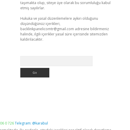
taşımakta olup, siteye üye olarak bu sorumluluğu kabul
etmiş sayılırlar.
Hukuka ve yasal düzenlemelere aykırı olduğunu
düşündüğünüz içerikleri,
backlinkpanelicomtr@gmail.com
adresine bildirmeniz
halinde, ilgili içerikler yasal süre içerisinde sitemizden
kaldırılacaktır.
Arama
06 0 726
Telegram: @karabul