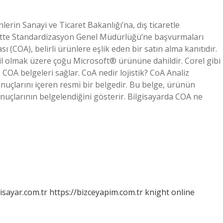
nlerin Sanayi ve Ticaret Bakanlığı’na, dış ticaretle
carette Standardizasyon Genel Müdürlüğü’ne başvurmaları
ı (COA), belirli ürünlere eşlik eden bir satın alma kanıtıdır.
il olmak üzere çoğu Microsoft® ürününe dahildir. Corel gibi
te COA belgeleri sağlar. CoA nedir lojistik? CoA Analiz
sonuçlarını içeren resmi bir belgedir. Bu belge, ürünün
onuçlarının belgelendiğini gösterir. Bilgisayarda COA ne
isayar.com.tr
https://bizceyapim.com.tr
knight online