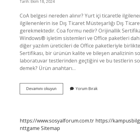
Tarih: Ekim 18, 2024
CoA belgesi nereden alınır? Yurt içi ticaretle ilgilene
ilgilenenlerin ise Dış Ticaret Müsteşarlığı Dış Ti
gerekmektedir. Coa formu nedir? Orijinallik Sertifikas
Windows® işletim sistemleri ve Office paketleri dah
diğer yazılım üreticileri de Office paketleriyle birlik
Sertifikası, bir ürünün kalite ve bileşen analizinin 
laboratuvar testlerinden geçtiğini ve bu testlerin s
demek? Ürün anahtarı…
Coa
Devamını okuyun
Yorum Bırak
Belgesi
Ne
Demek
https://www.sosyalforum.com.tr
https://kampusbilg
nttgame
Sitemap