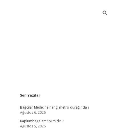
Sidebar
Son Yazılar
vd.casino
Bağcılar Medicine hangi metro durağında ?
Ağustos 6, 2026
Kaplumbağa amfibi midir ?
Ağustos 5, 2026