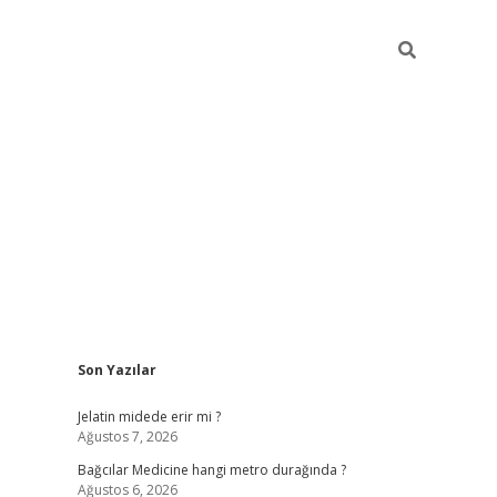
Sidebar
Son Yazılar
vd.casino
Jelatin midede erir mi ?
Ağustos 7, 2026
Bağcılar Medicine hangi metro durağında ?
Ağustos 6, 2026