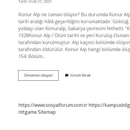
Tarih: Ocak 27, 2025
Konur Alp ne zaman ölüyor? Bu durumda Konur Alp’
tarih aralığı hâlâ geçerliliğini korumaktadır. Gökt
yoldaşı olan Konuralp, Sakarya çevresini fethetti. “
1328Konur Alp / Ölüm tarihi ve yeri Kuruluş Osman
tarafından kurulmuştur. Alp kaçıncı bölümde ölüyor?
tarafından öldürülür. Konur Alp hangi bölümde ölü
154. Bölüm…
Konur
Devamını okuyun
Yorum Bırak
Alp
Kaçıncı
Bölümde
Öldü
https://www.sosyalforum.com.tr
https://kampusbilg
nttgame
Sitemap