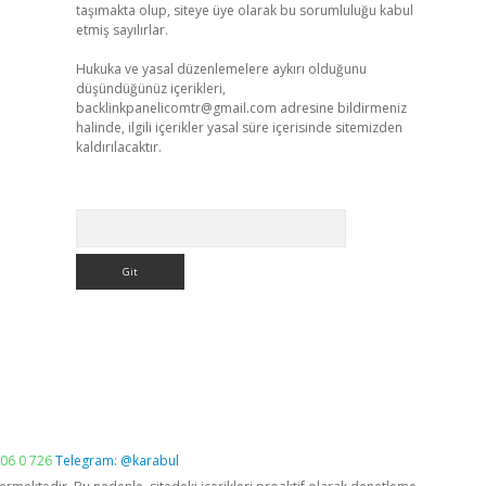
taşımakta olup, siteye üye olarak bu sorumluluğu kabul
etmiş sayılırlar.
Hukuka ve yasal düzenlemelere aykırı olduğunu
düşündüğünüz içerikleri,
backlinkpanelicomtr@gmail.com
adresine bildirmeniz
halinde, ilgili içerikler yasal süre içerisinde sitemizden
kaldırılacaktır.
Arama
06 0 726
Telegram: @karabul