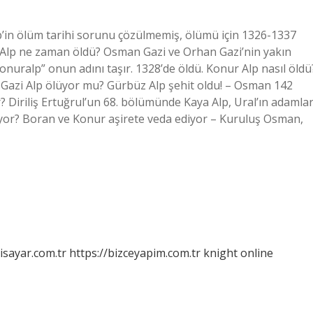
in ölüm tarihi sorunu çözülmemiş, ölümü için 1326-1337
uğ Alp ne zaman öldü? Osman Gazi ve Orhan Gazi’nin yakın
Konuralp” onun adını taşır. 1328’de öldü. Konur Alp nasıl öldü
 Gazi Alp ölüyor mu? Gürbüz Alp şehit oldu! – Osman 142
 Diriliş Ertuğrul’un 68. bölümünde Kaya Alp, Ural’ın adamlar
yor? Boran ve Konur aşirete veda ediyor – Kuruluş Osman,
isayar.com.tr
https://bizceyapim.com.tr
knight online