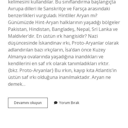
kelimesini kullandılar. Bu sınıflandırma başlangıçta
Avrupa dilleri ile Sanskritçe ve Farsça arasındaki
benzerlikleri vurguladı. Hintliler Aryan mı?
Günümüzde Hint-Aryan halklarının yaşadığı bölgeler
Pakistan, Hindistan, Bangladeş, Nepal, Sri Lanka ve
Maldivler’dir. En üstün ırk hangisidir? Nazi
düşüncesinde İskandinav ırkı, Proto-Aryanlar olarak
adlandırılan bazı ırkçıların, İsa’dan önce Kuzey
Almanya ovalarında yaşadığına inandıkları ve
kendilerini en saf ırk olarak tanımladıkları ırktır.
{bkz. Proto-Aryanlar} Bu ırkın, kayıp kıta Atlantis’in
üstün saf ırkı olduğuna inanılmaktadır. Aryan ne
demek…
Aryanlar
Devamını okuyun
Yorum Bırak
Hangi
Millet