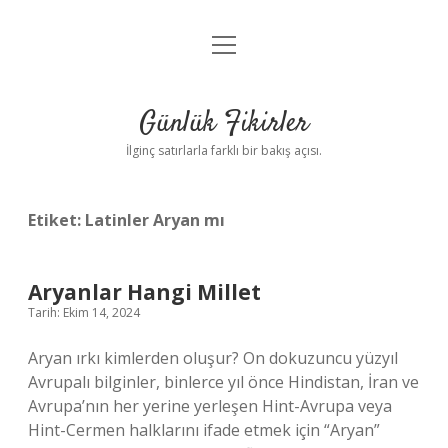
menüyü
Anasayfa
aç
Gizlilik Politikası
Günlük Fikirler
Yasal Uyarı
İlginç satırlarla farklı bir bakış açısı.
Hakkımızda
Etiket:
Latinler Aryan mı
Aryanlar Hangi Millet
Tarih: Ekim 14, 2024
Aryan ırkı kimlerden oluşur? On dokuzuncu yüzyıl
Avrupalı ​​bilginler, binlerce yıl önce Hindistan, İran ve
Avrupa’nın her yerine yerleşen Hint-Avrupa veya
Hint-Cermen halklarını ifade etmek için “Aryan”