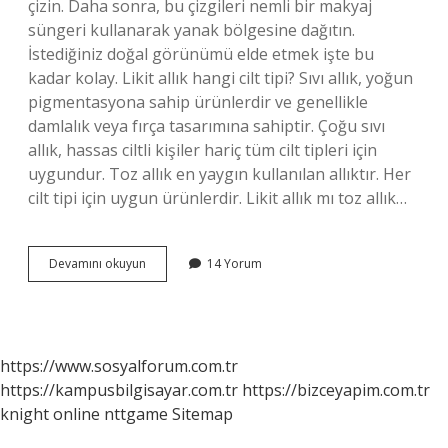
çizin. Daha sonra, bu çizgileri nemli bir makyaj
süngeri kullanarak yanak bölgesine dağıtın.
İstediğiniz doğal görünümü elde etmek işte bu
kadar kolay. Likit allık hangi cilt tipi? Sıvı allık, yoğun
pigmentasyona sahip ürünlerdir ve genellikle
damlalık veya fırça tasarımına sahiptir. Çoğu sıvı
allık, hassas ciltli kişiler hariç tüm cilt tipleri için
uygundur. Toz allık en yaygın kullanılan allıktır. Her
cilt tipi için uygun ürünlerdir. Likit allık mı toz allık…
Likit
Devamını okuyun
14 Yorum
Allık
Ne
Demek
https://www.sosyalforum.com.tr
https://kampusbilgisayar.com.tr
https://bizceyapim.com.tr
knight online
nttgame
Sitemap