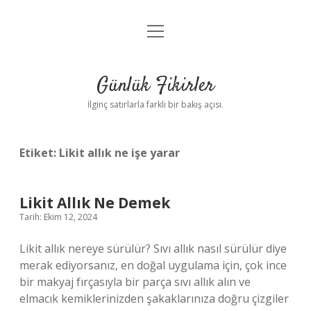
menüyü
Anasayfa
aç
Gizlilik Politikası
Günlük Fikirler
Yasal Uyarı
İlginç satırlarla farklı bir bakış açısı.
Hakkımızda
Etiket:
Likit allık ne işe yarar
Likit Allık Ne Demek
Tarih: Ekim 12, 2024
Likit allık nereye sürülür? Sıvı allık nasıl sürülür diye
merak ediyorsanız, en doğal uygulama için, çok ince
bir makyaj fırçasıyla bir parça sıvı allık alın ve
elmacık kemiklerinizden şakaklarınıza doğru çizgiler