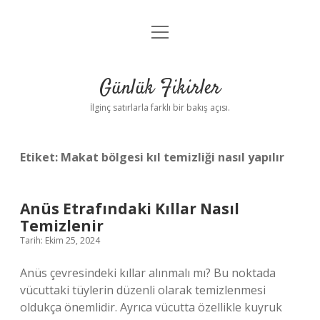
menüyü
Anasayfa
aç
Gizlilik Politikası
Günlük Fikirler
Yasal Uyarı
İlginç satırlarla farklı bir bakış açısı.
Hakkımızda
Etiket:
Makat bölgesi kıl temizliği nasıl yapılır
Anüs Etrafındaki Kıllar Nasıl
Temizlenir
Tarih: Ekim 25, 2024
Anüs çevresindeki kıllar alınmalı mı? Bu noktada
vücuttaki tüylerin düzenli olarak temizlenmesi
oldukça önemlidir. Ayrıca vücutta özellikle kuyruk